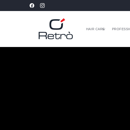
Vai
Le spedizioni saranno sospese dal 07/08 al 31/08
direttamente
Facebook
Instagram
ai contenuti
HAIR CARE
PROFESSI